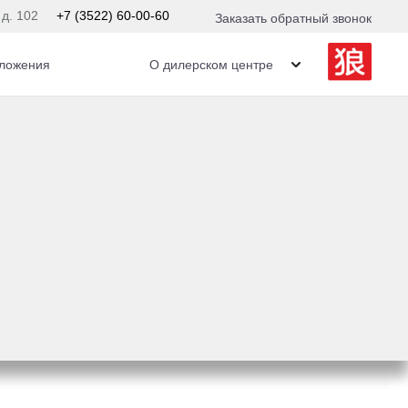
 д. 102
+7 (3522) 60-00-60
Заказать обратный звонок
ложения
О дилерском центре
 По умолчанию 
йдено