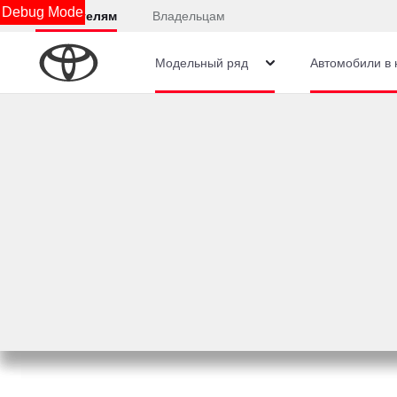
Debug Mode
Покупателям
Владельцам
Модельный ряд
Автомобили в 
1
Фильтры
Бренд и модель
Найдено: 0
К со