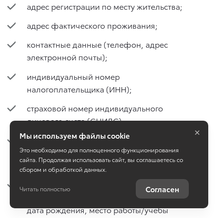
адрес регистрации по месту жительства;
адрес фактического проживания;
контактные данные (телефон, адрес
электронной почты);
индивидуальный номер
налогоплательщика (ИНН);
страховой номер индивидуального
лицевого счета (СНИЛС);
×
Мы используем файлы cookie
сведения об образовании, квалификации,
Это необходимо для полноценного функционирования
профессиональной подготовке и
сайта. Продолжая использовать сайт, вы соглашаетесь со
повышении квалификации;
сбором и обработкой данных.
семейное положение, наличие
Согласен
Читать полностью
несовершеннолетних детей и их ФИО, и
дата рождения, место работы/учебы