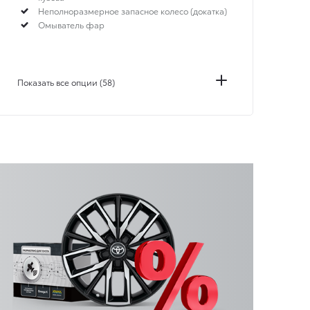
Неполноразмерное запасное колесо (докатка)
Омыватель фар
Показать все опции (58)