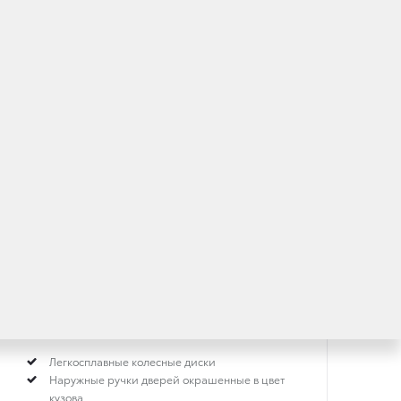
Классный/Cool (Кул)
***
1.2 л
·
Бензин
·
Вариатор
Легкосплавные колесные диски
Наружные ручки дверей окрашенные в цвет
кузова