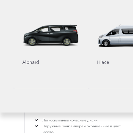
КОМПЛЕКТАЦИИ TOY
Крутой/Hot (Хот)
*
Alphard
Hiace
2 л
·
Бензин
·
Вариатор
Легкосплавные колесные диски
Наружные ручки дверей окрашенные в цвет
кузова