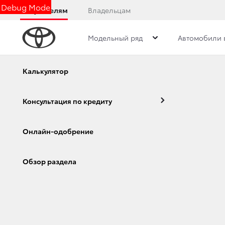
Debug Mode
Покупателям
Владельцам
Модельный ряд
Автомобили 
Обзор
Фото
Комплектации
Описани
Калькулятор
Консультация по кредиту
Toyota C-HR
Онлайн-одобрение
Corolla
Camry
Обзор раздела