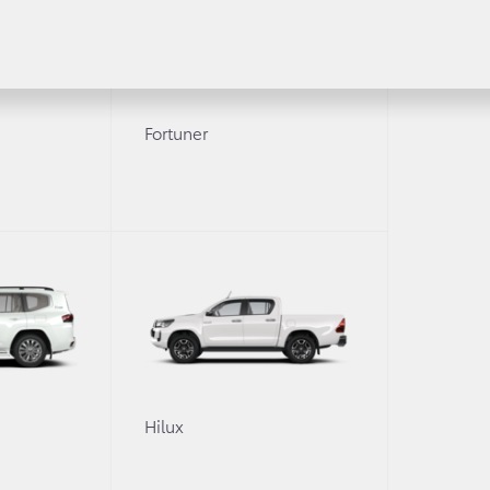
Fortuner
Получить консультацию
Уточните интересующую информацию
томобиля?
0
Hilux
вами для уточнения деталей