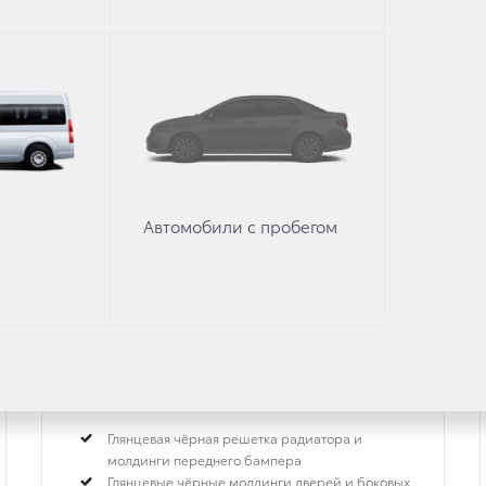
OTA C-HR
Toyota Gazoo Racing
**
Автомобили с пробегом
2 л
·
Бензин
·
Вариатор
Глянцевая чёрная решетка радиатора и
молдинги переднего бампера
Глянцевые чёрные молдинги дверей и боковых