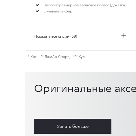
Неполноразмерное запасное колесо (докатка)
Омыватель фар
Показать все опции (58)
* Хот
** ДжиАр Спорт
*** Кул
Оригинальные аксе
Узнать больше