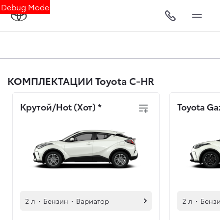
Debug Mode
КОМПЛЕКТАЦИИ Toyota C-HR
Крутой/Hot (Хот)
*
Toyota Ga
2 л
·
Бензин
·
Вариатор
2 л
·
Бенз