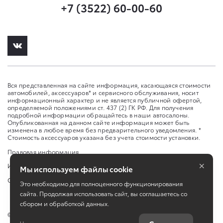
+7 (3522) 60-00-60
Вся представленная на сайте информация, касающаяся стоимости
автомобилей, аксессуаров* и сервисного обслуживания, носит
информационный характер и не является публичной офертой,
определяемой положениями ст. 437 (2) ГК РФ. Для получения
подробной информации обращайтесь в наши автосалоны.
Опубликованная на данном сайте информация может быть
изменена в любое время без предварительного уведомления. *
Стоимость аксессуаров указана без учета стоимости установки.
Правовая информация
×
Изменить настройку cookies
Мы используем файлы cookie
Сбросить cookie
Это необходимо для полноценного функционирования
сайта. Продолжая использовать сайт, вы соглашаетесь со
сбором и обработкой данных.
©
2026
ООО Оками Курган