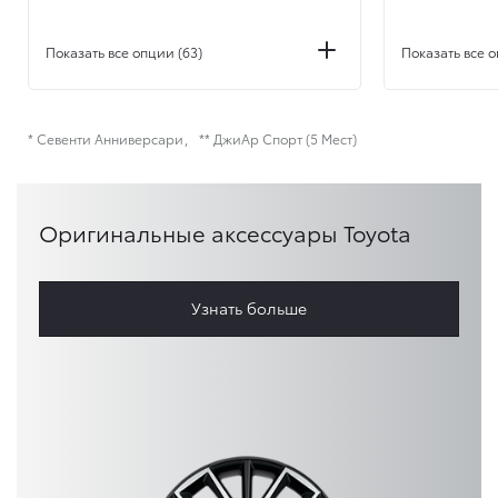
Показать все опции (63)
Показать все о
* Севенти Анниверсари
** ДжиАр Спорт (5 Мест)
Оригинальные аксессуары Toyota
Узнать больше