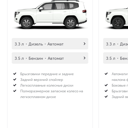
3.3 л
·
Дизель
·
Автомат
3.3 л
·
Диз
3.5 л
·
Бензин
·
Автомат
3.5 л
·
Бен
Брызговики передние и задние
Автомати
Задний верхний спойлер
наклона 
Легкосплавные колесные диски
Боковые 
Полноразмерное запасное колесо на
Брызгови
легкосплавном диске
Задний в