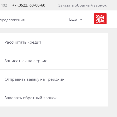
 102
+7 (3522) 60-00-60
Заказать обратный звонок
Еще
 предложения
Получить консультацию по кредиту
Рассчитать кредит
Отправить заявку на Трейд-ин
Записаться на сервис
Записаться на сервис
Отправить заявку на Трейд-ин
Специальные предложения
Заказать обратный звонок
Заказать обратный звонок
Оцените ваш автомобиль