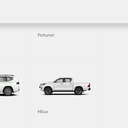
Запасные части и масла
Гарантия
или с пробегом
Регламентное ТО и запись
или с пробегом в наличии
Сервисные кампании
Fortuner
Трейд-ин
Сервисные предложения
Руководства
Замена на новый
 покупки
ование
О дилерском центре
-одобрение
ание
Дилерский центр
Новости
Преимущества дилерского 
0
Hilux
Сотрудники