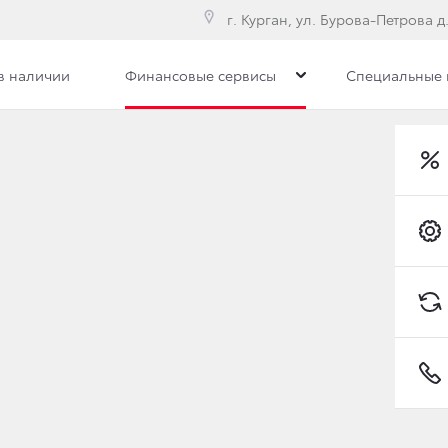
г. Курган, ул. Бурова-Петрова д.
в наличии
Финансовые сервисы
Специальные
йн-одобрение
Обзор раздела
Toyota C-HR
втомобили
Владельцам
тивным клиентам
Обзор раздела
Трейд-ин
Услуги сервиса