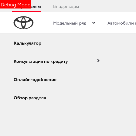
Debug Mode
Покупателям
Владельцам
Модельный ряд
Автомобили 
Калькулятор
Консультация по кредиту
Онла
Калькулятор
Консультация по кредиту
Онлайн-одобрение
Corolla
Camry
Обзор раздела
Модельный ряд
Новые а
Corolla
Корпора
Camry
Toyota 