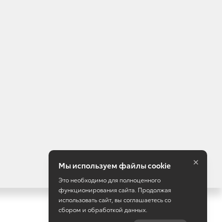
информационный характер и не является публичной
 Опубликованная на данном сайте информация может быть
×
Мы используем файлы cookie
Это необходимо для полноценного
функционирования сайта. Продолжая
использовать сайт, вы соглашаетесь со
сбором и обработкой данных.
Работает на технологиях
TradeDealer