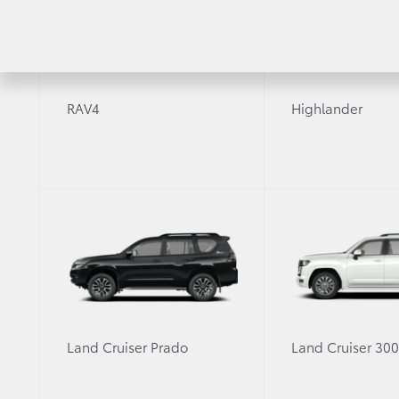
Toyota C-HR
RAV4
Автомоб
Fortuner
Автомоб
Highlander
RAV4
Highlander
Toyota 
Land Cruiser Prado
Land Cruiser 300
Hilux
Условия
Alphard
Кредит
Hiace
Онлайн
Страхов
Land Cruiser Prado
Land Cruiser 30