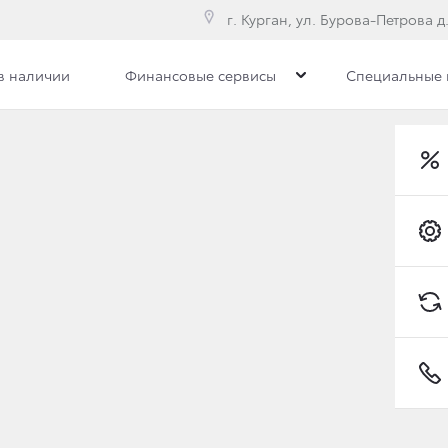
г. Курган, ул. Бурова-Петрова д.
в наличии
Финансовые сервисы
Специальные
илерского центра
Сотрудники
Вакансии
 ПРАЗДНИКИ
Toyota C-HR