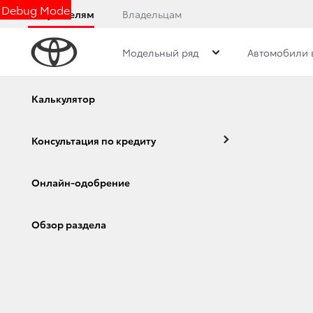
Debug Mode
Покупателям
Владельцам
Модельный ряд
Автомобили 
Дилерский центр
Новости
Преимущества д
Калькулятор
Консультация по кредиту
РЕЖИМ РАБОТЫ В
Онлайн-одобрение
Corolla
Camry
23 декабря 2019 г.
Поделиться
Обзор раздела
Режим работы в праздники: