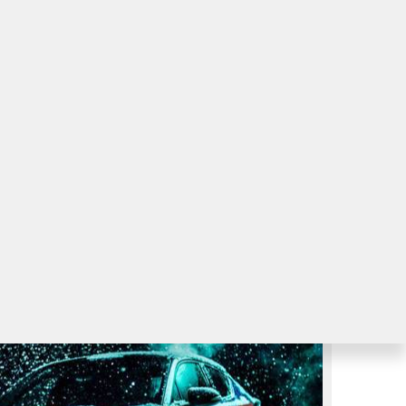
yota Camry: бестселлер, созданный