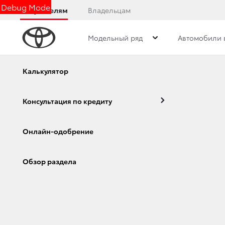
Debug Mode
Покупателям
Владельцам
Модельный ряд
Автомобили 
Дилерский центр
Новости
Преимущества д
Калькулятор
Консультация по кредиту
НОВОСТИ
Онлайн-одобрение
Corolla
Camry
Обзор раздела