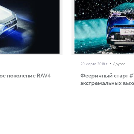
20 марта 2018 г.
Другое
вое поколение RAV4
Фееричный старт #
экстремальных вых