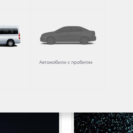
Автомобили с пробегом
16 апреля 2018 г.
Другое
па конкурса Toyota
Абсолютно новая To
заново