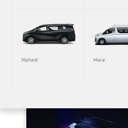
Alphard
Hiace
21 апреля 2018 г.
Другое
Финал четвертого национального эта
«Автомобиль мечты»