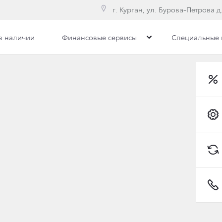
г. Курган, ул. Бурова-Петрова д.
в наличии
Финансовые сервисы
Специальные
илерского центра
Сотрудники
Вакансии
Toyota C-HR