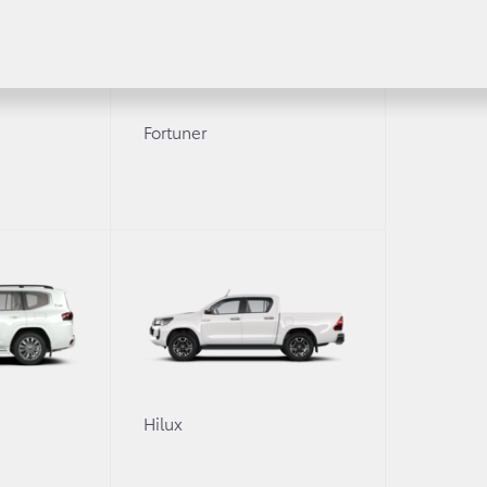
Fortuner
11 мая 2018 г.
Другое
асс в Тойота Курган
Молодежное направ
Toyota признано лу
0
Hilux