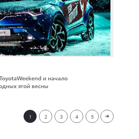
ToyotaWeekend и начало
одных этой весны
1
2
3
4
5