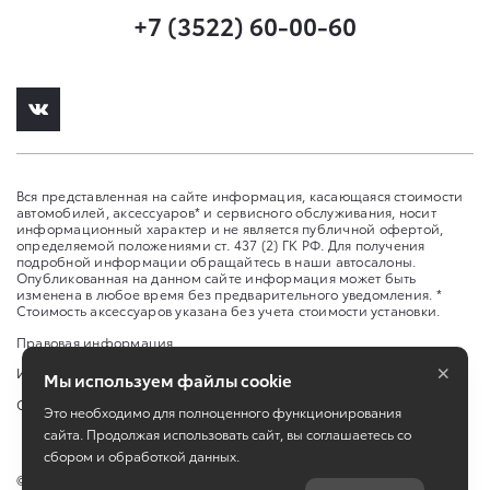
+7 (3522) 60-00-60
Вся представленная на сайте информация, касающаяся стоимости
автомобилей, аксессуаров* и сервисного обслуживания, носит
информационный характер и не является публичной офертой,
определяемой положениями ст. 437 (2) ГК РФ. Для получения
подробной информации обращайтесь в наши автосалоны.
Опубликованная на данном сайте информация может быть
изменена в любое время без предварительного уведомления. *
Стоимость аксессуаров указана без учета стоимости установки.
Правовая информация
×
Изменить настройку cookies
Мы используем файлы cookie
Сбросить cookie
Это необходимо для полноценного функционирования
сайта. Продолжая использовать сайт, вы соглашаетесь со
сбором и обработкой данных.
©
2026
ООО Оками Курган