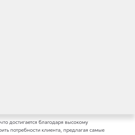
ОО «Тойота Мотор» в Кургане и Курганской
наделен правами на розничную продажу,
мобилей марки Toyota.
ого автосалона в соответствии
тветствующий дилерский сертификат.
что достигается благодаря высокому
ить потребности клиента, предлагая самые