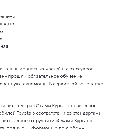
омещения
ощадью
ью
е
чная
инальных запасных частей и аксессуаров,
ган» прошли обязательное обучение
ованную техпомощь. В сервисной зоне также
сти автоцентра «Оками Курган» позволяют
илей Toyota в соответствии со стандартами
 автосалоне сотрудники «Оками Курган»
тавить полную информацию по любому