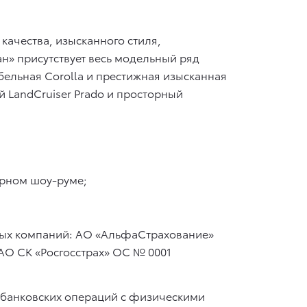
качества, изысканного стиля,
н» присутствует весь модельный ряд
ельная Corolla и престижная изысканная
й LandCruiser Prado и просторный
орном шоу-руме;
вых компаний: АО «АльфаСтрахование»
АО СК «Росгосстрах» ОС № 0001
 банковских операций с физическими