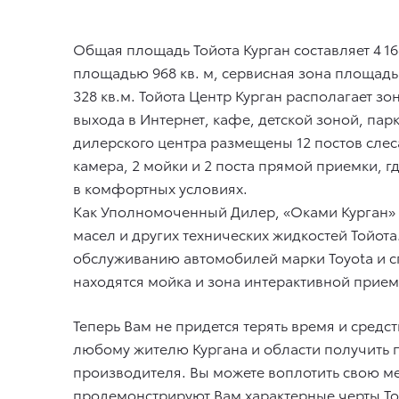
Общая площадь Тойота Курган составляет 4 16
площадью 968 кв. м, сервисная зона площадью
328 кв.м. Тойота Центр Курган располагает з
выхода в Интернет, кафе, детской зоной, пар
дилерского центра размещены 12 постов слес
камера, 2 мойки и 2 поста прямой приемки, г
в комфортных условиях.
Как Уполномоченный Дилер, «Оками Курган» и
масел и других технических жидкостей Тойо
обслуживанию автомобилей марки Toyota и с
находятся мойка и зона интерактивной прие
Теперь Вам не придется терять время и сред
любому жителю Кургана и области получить п
производителя. Вы можете воплотить свою ме
продемонстрируют Вам характерные черты To