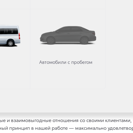
Автомобили с пробегом
я «Оками Курган» является Уполномоченным Дилером О
. В качестве Уполномоченного Дилера «Оками Курган» 
йное и не гарантийное техническое обслуживание авто
те 2013 года завершено строительство специализированн
ративными стандартами компании Toyota и получен соо
е и взаимовыгодные отношения со своими клиентами, 
ный принцип в нашей работе — максимально удовлетвор