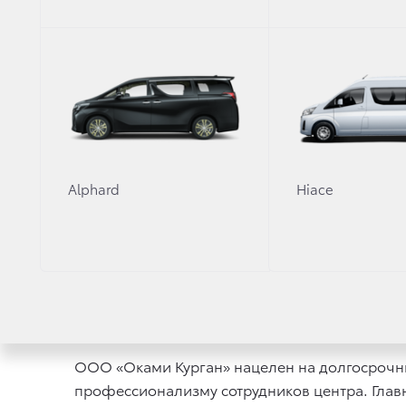
Написать письмо
Alphard
Hiace
Компани
области
гаранти
В авгус
с корпо
ООО «Оками Курган» нацелен на долгосрочны
профессионализму сотрудников центра. Глав