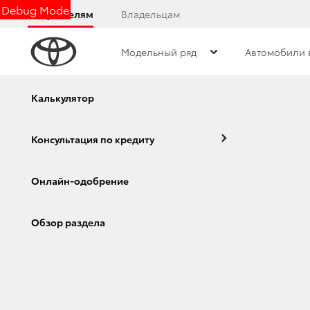
Debug Mode
Покупателям
Владельцам
Модельный ряд
Автомобили 
Дилерский центр
Новости
Преимущества д
Калькулятор
ДИЛЕРСКИЙ ЦЕНТ
Консультация по кредиту
Онлайн-одобрение
Связь
Corolla
Camry
Обзор раздела
+7 (3522) 60-00-60
Обратный звонок