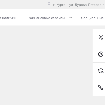
г. Курган, ул. Бурова-Петрова д.
в наличии
Финансовые сервисы
Специальные
илерского центра
Сотрудники
Вакансии
Р
Toyota C-HR