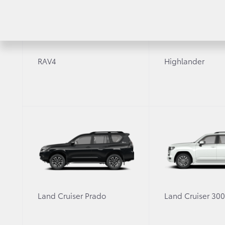
Адрес
г. Курган, ул. Бурова-Петрова д. 102
www.toyota-kurgan.ru
RAV4
Highlander
График работы
9 мая 2025 с 9:00 до 19:00
Остальные дни без изменений
8:00 — 20.00 (пн-пт)
Автосалон
9:00 — 19.00 (сб-вс)
8:00 — 20.00 (пн-пт)
Land Cruiser Prado
Land Cruiser 30
Сервисный центр
9:00 — 19.00 (сб-вс)