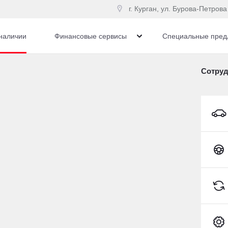
г. Курган, ул. Бурова-Петрова
наличии
Финансовые сервисы
Специальные пред
iguan
Сотру
автомобиля с пробегом
Toyota C-HR
Сбросить
249 686 км
2019
·
139 237 км
swagen Tiguan
Volkswagen Tiguan
70 л.с.), АКПП, бензин, полный
1.4 л (150 л.с.), Робот, бенз