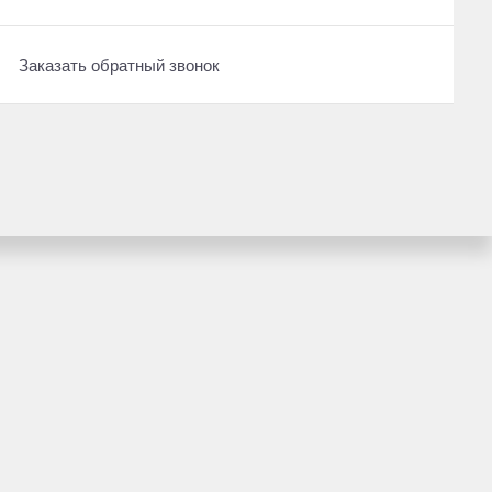
Заказать обратный звонок
ние
2014
·
157 505 км
 Prado
Toyota RAV4
нзин, полный
2.5 л (179 л.с.), АКПП, бензин, полный
2 179 000 ₽
Рассчитать кредит
ложение
Получить предложение