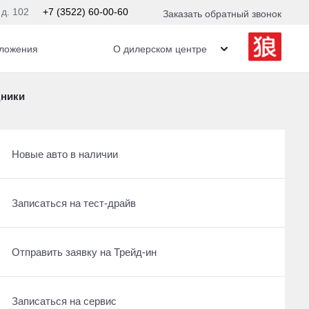
 д. 102
+7 (3522) 60-00-60
Заказать обратный звонок
ложения
О дилерском центре
дники
Получить консультацию по кредиту
Рассчитать кредит
Новые авто в наличии
Отправить заявку на Трейд-ин
Записаться на сервис
14
По умолчанию
Записаться на тест-драйв
Записаться на сервис
Отправить заявку на Трейд-ин
Отправить заявку на Трейд-ин
Заказать обратный звонок
Заказать обратный звонок
ин, полный
Записаться на сервис