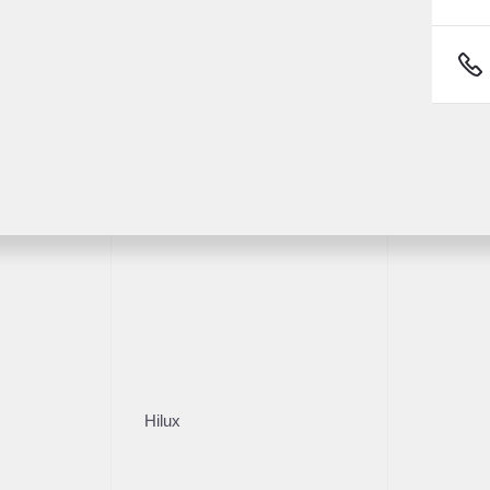
9 000 ₽
2 270 000 ₽
читать кредит
Рассчитать кредит
Получить предложение
Получить предложе
Fortuner
комендованные авто
73 790 км
2020
·
71 880 км
y Tiggo 7 Pro
Toyota Land Cruiser
(147 л.с.), Вариатор, бензин,
2.7 л (163 л.с.), АКПП, бе
ний
9 000 ₽
4 599 000 ₽
читать кредит
Рассчитать кредит
Hilux
Получить предложение
Получить пред