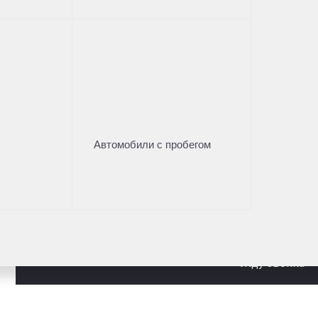
Нужна помощь с выбором а
Оставьте свои контакты и наш менеджер проконсу
Имя
*
Автомобили с пробегом
Телефон
*
* - поля, отмеченные звездочкой, обязательны к заполн
Даю
согласие на обработку персональных данных
и соглаш
персональных данных
Жду звонка