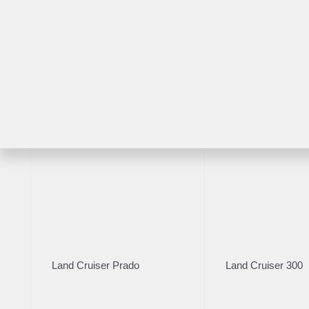
1 15
Расс
RAV4
Highlander
Ре
Возраст
2022
·
Cher
1.5 л 
перед
1 49
Расс
Land Cruiser Prado
Land Cruiser 300
Бренд
Volkswagen
3