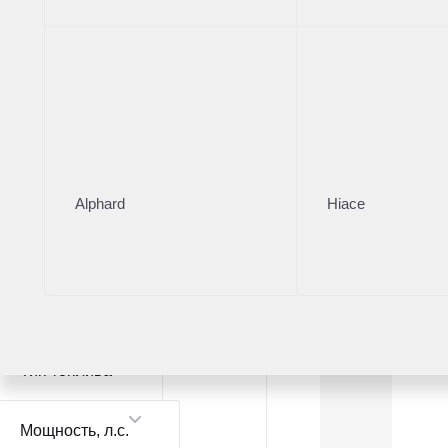
Модель
Volkswagen Polo
1
Volkswagen Tiguan
2
Alphard
Hiace
Цвет
Тип топлива
Мощность
, л.с.