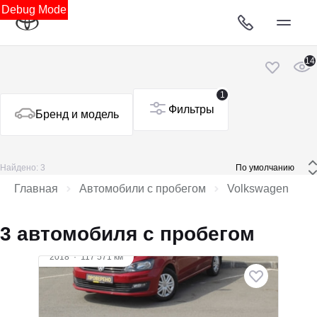
Debug Mode
14
1
Фильтры
Бренд и модель
Найдено: 3
 По умолчанию 
Главная
Автомобили с пробегом
Volkswagen
3 автомобиля с пробегом
2018
·
117 571 км
Volkswagen Polo
1.6 л (90 л.с.), МКПП, бензин, передний