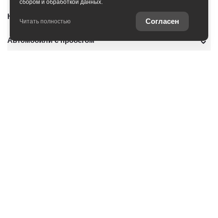
сбором и обработкой данных.
Новые автомобили
Согласен
Читать полностью
Автомобили с пробегом
Условия покупки
Владельцам
О дилерском центре
Специальные предложения
Оцените ваш автомобиль
Консультация по кредиту
Консультация по страхованию