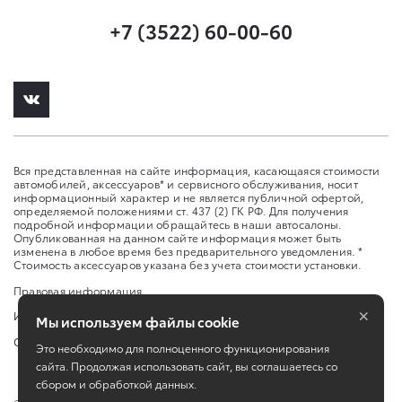
+7 (3522) 60-00-60
Вся представленная на сайте информация, касающаяся стоимости
автомобилей, аксессуаров* и сервисного обслуживания, носит
информационный характер и не является публичной офертой,
определяемой положениями ст. 437 (2) ГК РФ. Для получения
подробной информации обращайтесь в наши автосалоны.
Опубликованная на данном сайте информация может быть
изменена в любое время без предварительного уведомления. *
Стоимость аксессуаров указана без учета стоимости установки.
Правовая информация
×
Изменить настройку cookies
Мы используем файлы cookie
Сбросить cookie
Это необходимо для полноценного функционирования
сайта. Продолжая использовать сайт, вы соглашаетесь со
сбором и обработкой данных.