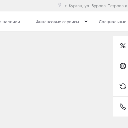
г. Курган, ул. Бурова-Петрова д.
в наличии
Финансовые сервисы
Специальные
илерского центра
Сотрудники
Вакансии
МПАНИЯ ТОЙОТА ЗАПУ
Toyota C-HR