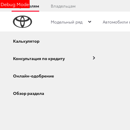
Debug Mode
Покупателям
Владельцам
Модельный ряд
Автомобили 
Дилерский центр
Новости
Преимущества д
Калькулятор
Консультация по кредиту
С 1 СЕНТЯБРЯ КО
Онлайн-одобрение
«ЛЕГКИЙ ОБМЕН»
Corolla
Camry
Обзор раздела
1 сентября 2020 г.
Поделиться