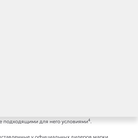
ющемуся стилю жизни, интересам
можность смены автомобиля, но не готовы
нт сможет оперативно оформить договоры
 АО «Тойота Банк».
ивает текущий автомобиль клиента, владелец
явку на кредит на выбранных им условиях,
илер погашает текущую задолженность
ммы может быть использован в качестве
овор с АО «Тойота Банк» и получает ключи
т в любом банке. Для получения заемных
4
лее подходящими для него условиями
.
редставленные у официальных дилеров марки.