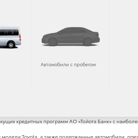
адателем автомобиля, который идеально подходит меня
иентов, которые по разным причинам рассматривают воз
ственной машины, находящейся в залоге у банка. Клие
ажи нового автомобиля Toyota и кредитное соглашение с
простых шагов. Пока специалист дилерского центра оцен
Автомобили с пробегом
еобходимой комплектацией. Далее клиент оформляет за
«Тойота Банк» клиент сдает свою машину в трейд-ин, д
т вырученных средств от продажи машины, а остаток су
 Toyota. После этого клиент подписывает кредитный дог
жет владелец автомобиля любой марки, имеющий креди
текущих кредитных программ АО «Тойота Банк» с наибо
ые модели Toyota, а также подержанные автомобили, п