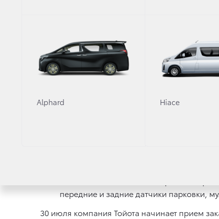
Уже в базе автомобиль теперь оснащае
светодиодными противотуманными фарам
передними и задними датчиками парков
Для клиентов, которые хотят подчеркнут
с агрессивным дизайном, полностью св
и автоматическим самоблокирующимся
Toyota Fortuner: новый уровень комфорта д
Alphard
Hiace
Обновление Fortuner пройдет в два эта
дизельные версии будут доступны осенью
Автомобиль получил более широкую реш
дополнительных цвета экстерьера и нов
Оснащение бензиновых версий теперь вк
передние и задние датчики парковки, м
30 июля компания Тойота начинает прием зак