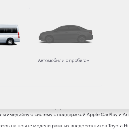
тся приборной панелью с цифровым дисплеем 4,2 дюйма
и, мультимедиа с 8-дюймовым цветным дисплеем и подд
ки.
ь свой индивидуальный стиль и статус, теперь доступна 
етодиодной оптикой, кожаным салоном с особой панел
 задним дифференциалом.
ля универсального внедорожника
Автомобили с пробегом
па: в августе появится обновленный внедорожник с бенз
 2020 года.
етку радиатора, новый дизайн переднего бампера, фо
ые материалы отделки.
лючает светодиодные фары дальнего и ближнего света 
ультимедийную систему с поддержкой Apple CarPlay и A
азов на новые модели рамных внедорожников Toyota Hilu