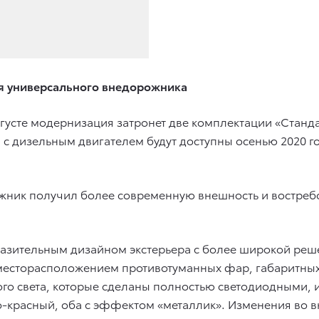
ля универсального внедорожника
августе модернизация затронет две комплектации «Стан
 с дизельным двигателем будут доступны осенью 2020 г
ник получил более современную внешность и востреб
ыразительным дизайном экстерьера с более широкой ре
есторасположением противотуманных фар, габаритных 
го света, которые сделаны полностью светодиодными, 
о-красный, оба с эффектом «металлик». Изменения во в