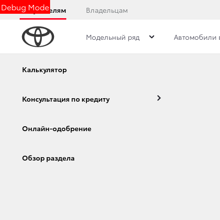
Debug Mode
Покупателям
Владельцам
Модельный ряд
Автомобили 
Дилерский центр
Новости
Преимущества д
Калькулятор
Консультация по кредиту
ИКОНЫ БЕЗДОРОЖ
Онлайн-одобрение
ОБНОВИЛА РАМНЫ
Corolla
Camry
Обзор раздела
30 июля 2020 г.
Поделиться