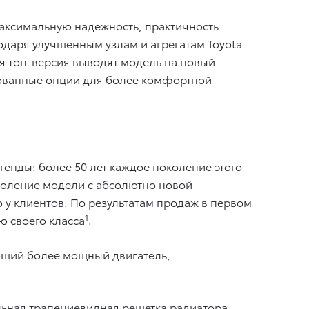
максимальную надежность, практичность
одаря улучшенным узлам и агрегатам Toyota
ая топ-версия выводят модель на новый
ебованные опции для более комфортной
генды: более 50 лет каждое поколение этого
коление модели с абсолютно новой
ю у клиентов. По результатам продаж в первом
1
ю своего класса
.
ающий более мощный двигатель,
льная трапециевидная решетка радиатора,