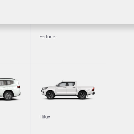
е Toyota Hilux и Toyota Fortuner.
y стали еще более современными и комфортными за сче
агрегатов и эксклюзивной топ-версии для Toyota Hilux.
Fortuner
едорожного хардкора
 обновился, получив новый дизайн экстерьера, усоверш
ые комплектации и впечатляющую топ-версию.
 радиатора, переднего бампера, головной оптики и за
олесных дисков.
8 литра значительно усовершенствован: его мощность вы
ux переработаны, что обеспечивает пикапу лучшую управ
0
Hilux