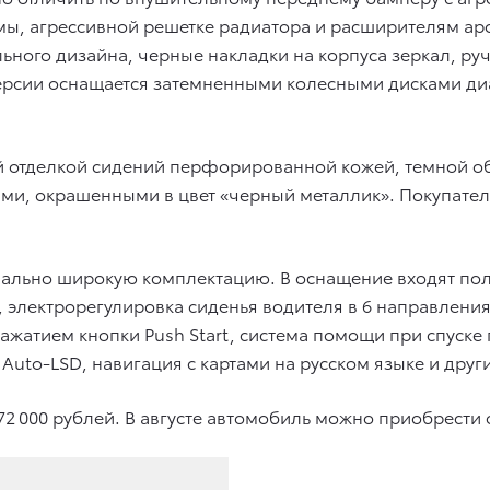
, агрессивной решетке радиатора и расширителям аро
ого дизайна, черные накладки на корпуса зеркал, руч
й версии оснащается затемненными колесными дисками д
ой отделкой сидений перфорированной кожей, темной об
ами, окрашенными в цвет «черный металлик». Покупате
симально широкую комплектацию. В оснащение входят по
 электрорегулировка сиденья водителя в 6 направления
 нажатием кнопки Push Start, система помощи при спуске
o-LSD, навигация с картами на русском языке и друг
72 000 рублей. В августе автомобиль можно приобрести о