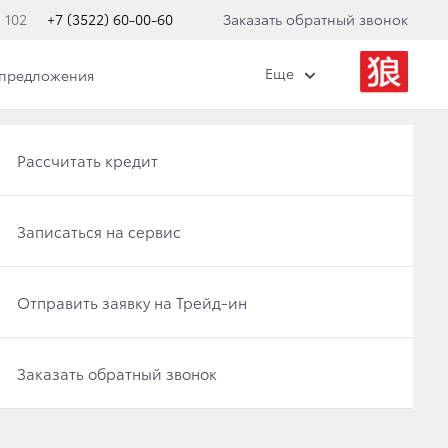
 102
+7 (3522) 60-00-60
Заказать обратный звонок
Еще
 предложения
Получить консультацию по кредиту
Рассчитать кредит
Отправить заявку на Трейд-ин
Записаться на сервис
: TOYOTA
LUX И FORTUNER
Записаться на сервис
Отправить заявку на Трейд-ин
Заказать обратный звонок
Заказать обратный звонок