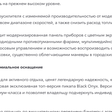
ь на прежнем высоком уровне.
усилителя c изменяемой производительностью от модел
всем диапазоне скоростей, а также снизить расход топл
дит модернизированная панель приборов с цветным экр
тодиодными противотуманными фарами, мультимедийно
голосовым управлением и возможностью воспроизводить
ковки, существенно облегчающими маневры в городских
ремиальное оснащение
для активного отдыха, ценят легендарную надежность, 
новая эксклюзивная топ-версия пикапа Black Onyx. Вер
м-класса и позволяет владельцу подчеркнуть индивидуа
о отличить по внушительному переднему бамперу с аг