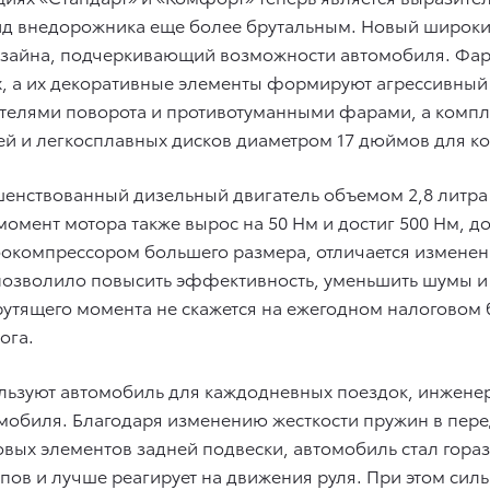
 вид внедорожника еще более брутальным. Новый широк
дизайна, подчеркивающий возможности автомобиля. Ф
 а их декоративные элементы формируют агрессивный вз
зателями поворота и противотуманными фарами, а комп
ей и легкосплавных дисков диаметром 17 дюймов для к
енствованный дизельный двигатель объемом 2,8 литра с
 момент мотора также вырос на 50 Нм и достиг 500 Нм, д
окомпрессором большего размера, отличается изменен
позволило повысить эффективность, уменьшить шумы и 
утящего момента не скажется на ежегодном налоговом б
ога.
пользуют автомобиль для каждодневных поездок, инжене
омобиля. Благодаря изменению жесткости пружин в пере
вых элементов задней подвески, автомобиль стал гора
пов и лучше реагирует на движения руля. При этом си