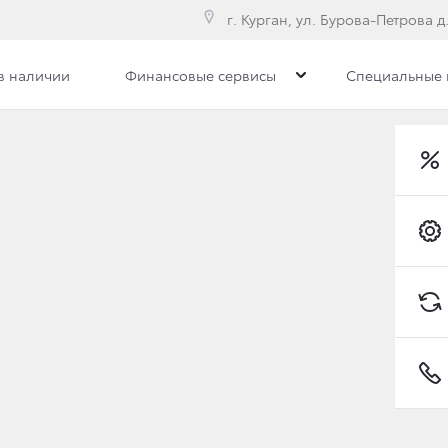
г. Курган, ул. Бурова-Петрова д.
в наличии
Финансовые сервисы
Специальные
илерского центра
Сотрудники
Вакансии
ЬЯ В НОВОМ СТАТУСЕ
Е ВНЕДОРOЖНИКИ HI
Toyota C-HR