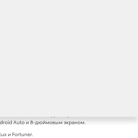
, а с комплектации «Комфорт» —
ержкой Apple CarPlay и Android Auto,
новая престижная топ-версия Black Onyx
ью приборов, навигационной системой
иновым двигателем объемом 2,7 литра,
рмы фар и фонарей, а также два
с автоматической корректировкой,
ndroid Auto и 8-дюймовым экраном.
x и Fortuner.