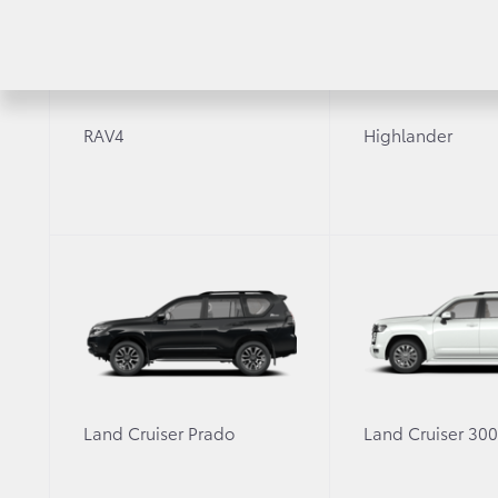
30 июля начинается прием заказов на новы
Рамные внедорожники Toyota Heavy Dut
новых опций в базе, улучшенных узлов и 
RAV4
Highlander
Toyota Hilux: новый стандарт от легенды вн
Лидер сегмента Toyota Hilux полностью
улучшенную подвеску, богатые начальн
В экстерьере изменился дизайн решетки
светодиодных противотуманных фар и к
Топовый дизельный двигатель объемом 2,
момент увеличился до 500 Нм.
Передняя и задняя подвески Toyota Hil
Land Cruiser Prado
Land Cruiser 30
с неполной загрузкой.