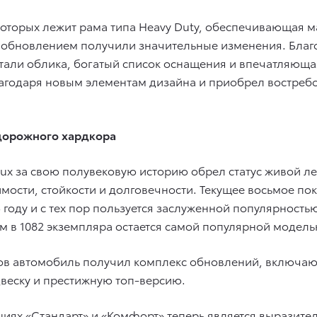
которых лежит рама типа Heavy Duty, обеспечивающая 
с обновлением получили значительные изменения. Благ
етали облика, богатый список оснащения и впечатляющ
 благодаря новым элементам дизайна и приобрел востр
едорожного хардкора
ux за свою полувековую историю обрел статус живой ле
мости, стойкости и долговечности. Текущее восьмое по
году и с тех пор пользуется заслуженной популярность
лем в 1082 экземпляра остается самой популярной модель
ентов автомобиль получил комплекс обновлений, включ
веску и престижную топ-версию.
циях «Стандарт» и «Комфорт» теперь является выразите