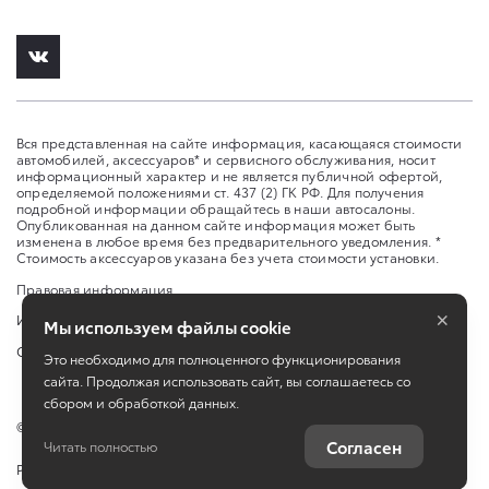
Вся представленная на сайте информация, касающаяся стоимости
автомобилей, аксессуаров* и сервисного обслуживания, носит
информационный характер и не является публичной офертой,
определяемой положениями ст. 437 (2) ГК РФ. Для получения
подробной информации обращайтесь в наши автосалоны.
Опубликованная на данном сайте информация может быть
изменена в любое время без предварительного уведомления. *
Стоимость аксессуаров указана без учета стоимости установки.
Правовая информация
×
Изменить настройку cookies
Мы используем файлы cookie
Сбросить cookie
Это необходимо для полноценного функционирования
сайта. Продолжая использовать сайт, вы соглашаетесь со
сбором и обработкой данных.
©
2026
ООО Оками Курган
Согласен
Читать полностью
Работает на технологиях
TradeDealer