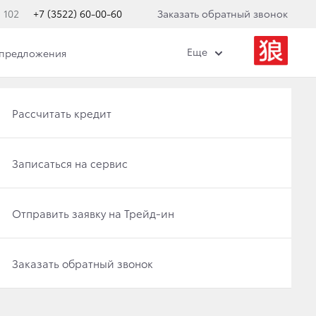
 102
+7 (3522) 60-00-60
Заказать обратный звонок
Еще
 предложения
Получить консультацию по кредиту
Рассчитать кредит
Отправить заявку на Трейд-ин
Записаться на сервис
 В 8 ВАРИАНТАХ
Записаться на сервис
Отправить заявку на Трейд-ин
Заказать обратный звонок
Заказать обратный звонок
омплектаций. Автомобиль получил еще более