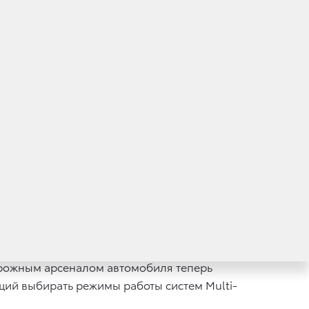
and Cruiser Prado выбрать двуцветное
ркивают элегантность интерьера,
о учитывающих предпочтения российских
с салоном, рассчитанным на размещение семи
ателем V6, четырехцилиндровым
ателем. Все моторы агрегируются 5-
ая механическая и 4-ступенчатая
гочисленные электронные помощники
опасных, простых и приятных
орожным арсеналом автомобиля теперь
щий выбирать режимы работы систем Multi-