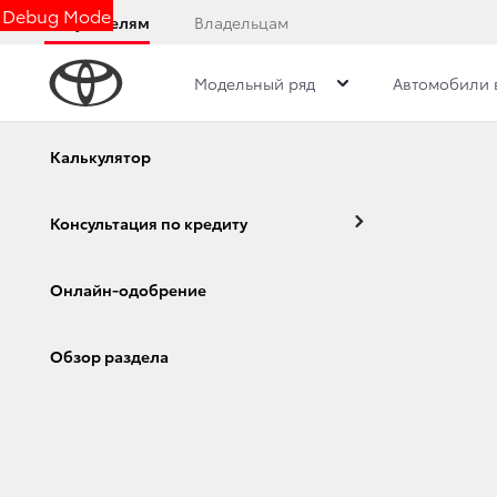
Debug Mode
Покупателям
Владельцам
Модельный ряд
Автомобили 
Дилерский центр
Новости
Преимущества д
Калькулятор
Консультация по кредиту
LAND CRUISER PR
Онлайн-одобрение
КОМПЛЕКТАЦИЙ
Corolla
Camry
Обзор раздела
25 ноября 2013 г.
Поделиться
23 ноября стартовали продажи обновленног