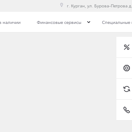
г. Курган, ул. Бурова-Петрова д.
в наличии
Финансовые сервисы
Специальные
илерского центра
Сотрудники
Вакансии
ADO ДОСТУПЕН ТЕПЕРЬ
Toyota C-HR
о
Land Cruiser Prado
, доступного теперь в 8 вариантах к