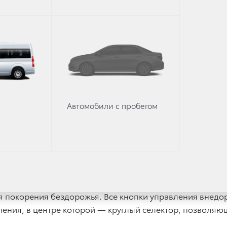
. Новые комплектации «Спорт» позволяют впервые для L
риборов с синей подсветкой по кругу не только подче
ость информации в любых условиях.
агается широкий выбор из 8 комплектаций, максимальн
ежнему доступен как в пятиместном исполнении, так и 
 вариантами двигателей: 4.0-литровым бензиновым двиг
Автомобили с пробегом
 и 2.7-литровым четырехцилиндровым бензиновым двиг
для двигателя объемом 2.7л также доступны 5-ступенчат
uiser Prado можно назвать поистине уникальным. Мно
т обновленный Land Cruiser Prado одним из самых без
я покорения бездорожья. Все кнопки управления внед
ения, в центре которой — круглый селектор, позволяю