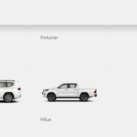
й интерьер и улучшенные внедорожные характеристики. 
ruiser Prado унаследовала фамильные черты, однако пр
 ходовые огни, новую радиаторную решетку и передний
Fortuner
динг, обрамление эмблемы Toyota и дверь багажника 
это не только качественные материалы отделки салона,
 управления системами помощи на бездорожье, 4,2-дюй
ров, а также новейшую мультимедийную систему Toyot
о дисплея (WVGA 800×480), интуитивно понятное упра
аг переключения передач, рулевое колесо и дверные п
0
Hilux
тавки «под дерево» и «углепластик» с алюминиевыми ак
редоставляется тканевая обивка с двойной строчкой или