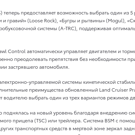
TS) теперь предоставляет возможность выбрать один из 
и гравий» (Loose Rock), «Бугры и рытвины» (Mogul), «Ска
робуксовочной системы (A-TRC), поддерживая оптимальн
wl Control автоматически управляет двигателем и тор
енно преодолевать препятствия без необходимости при
ии застрявшего автомобиля.
электронно-управляемой системы кинетической стабили
нительные преимущества обновленный Land Cruiser Pra
т водителю выбрать один из трех вариантов режимов дв
do поднялась на новый уровень благодаря внедрению си
емого прицепа (TSC) или трейлера. Система BSM с помощ
ругих транспортных средств в мертвой зоне зеркал задн