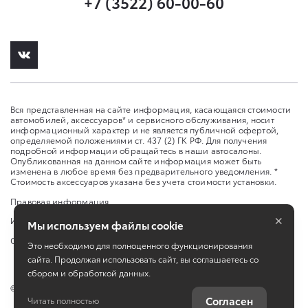
+7 (3522) 60-00-60
Вся представленная на сайте информация, касающаяся стоимости
автомобилей, аксессуаров* и сервисного обслуживания, носит
информационный характер и не является публичной офертой,
определяемой положениями ст. 437 (2) ГК РФ. Для получения
подробной информации обращайтесь в наши автосалоны.
Опубликованная на данном сайте информация может быть
изменена в любое время без предварительного уведомления. *
Стоимость аксессуаров указана без учета стоимости установки.
Правовая информация
×
Изменить настройку cookies
Мы используем файлы cookie
Сбросить cookie
Это необходимо для полноценного функционирования
сайта. Продолжая использовать сайт, вы соглашаетесь со
сбором и обработкой данных.
©
2026
ООО Оками Курган
Согласен
Читать полностью