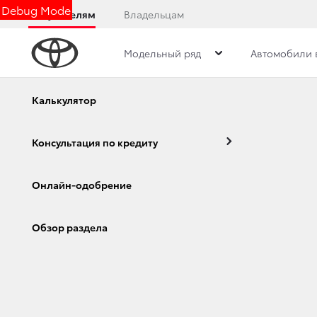
Debug Mode
Покупателям
Владельцам
Модельный ряд
Автомобили 
Дилерский центр
Новости
Преимущества д
Калькулятор
Консультация по кредиту
НОВОСТИ
Онлайн-одобрение
Corolla
Camry
Обзор раздела