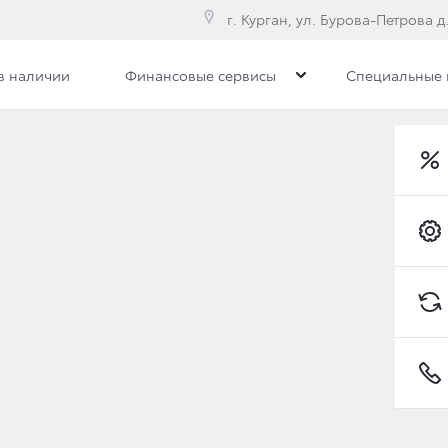
г. Курган, ул. Бурова-Петрова д.
в наличии
Финансовые сервисы
Специальные
илерского центра
Сотрудники
Вакансии
Toyota C-HR