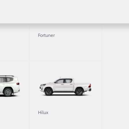
Fortuner
14 апреля 2015 г.
Акция
Надежно защитить 
событий — легко! С
рублей!*
0
Hilux