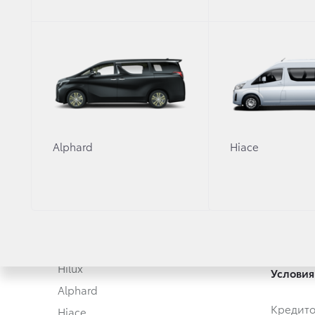
Модельный ряд
Новые а
Corolla
Корпора
Camry
Toyota 
Toyota C-HR
Alphard
Hiace
RAV4
Автомоб
Fortuner
Автомоб
Highlander
Toyota 
Land Cruiser Prado
Land Cruiser 300
Hilux
Условия
Alphard
Кредит
Hiace