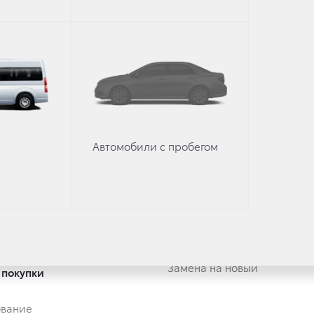
втомобили
Владельцам
тивным клиентам
Обзор раздела
Трейд-ин
Услуги сервиса
Запасные части и масла
Автомобили с пробегом
Гарантия
или с пробегом
Регламентное ТО и запись
или с пробегом в наличии
Сервисные кампании
Трейд-ин
Сервисные предложения
Руководства
Замена на новый
 покупки
ование